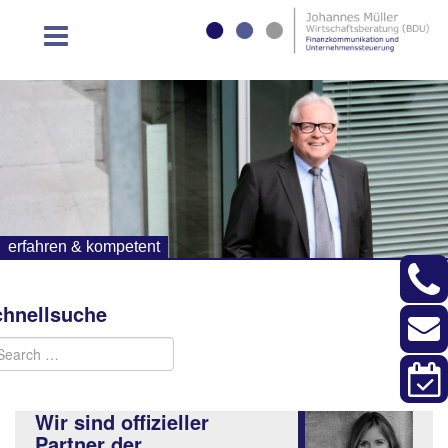
erfahren & kompetent
chnellsuche
Wir sind offizieller
Partner der