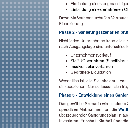
Einrichtung eines engmaschig
Einbindung eines erfahrenen Ch
Diese Maßnahmen schaffen Vertrauen b
Finanzierung.
Phase 2 - Sanierungsszenarien prü
Nicht jedes Unternehmen kann allein 
nach Ausgangslage sind unterschiedli
Unternehmensverkauf
StaRUG-Verfahren (Stabilisier
Insolvenzplanverfahren
Geordnete Liquidation
Wesentlich ist, alle Stakeholder – von
einzubeziehen. Nur so lassen sich tr
Phase 3 - Entwicklung eines Sanie
Das gewählte Szenario wird in einem S
operativen Maßnahmen, um die
Wett
überzeugender Sanierungsplan ist au
Investoren. Er schafft Klarheit über di