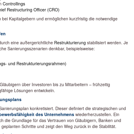
en
Controllings
ief Restructuring Officer (CRO)
ei Kapitalgebern und ermöglichen kurzfristig die notwendige
fen
durch eine außergerichtliche
Restrukturierung
stabilisiert werden. Je
che Sanierungsszenarien denkbar, beispielsweise:
ungs- und Restrukturierungsrahmen)
 Gläubigern über Investoren bis zu Mitarbeitern – frühzeitig
agfähige Lösungen entwickeln.
rungsplans
anierungsplan konkretisiert. Dieser definiert die strategischen und
bewerbsfähigkeit des Unternehmens
wiederherzustellen. Ein
ch die Grundlage für das Vertrauen von Gläubigern, Banken und
e geplanten Schritte und zeigt den Weg zurück in die Stabilität.