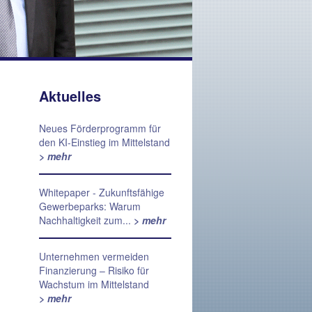
Aktuelles
Neues Förderprogramm für
den KI-Einstieg im Mittelstand
> mehr
Whitepaper - Zukunftsfähige
Gewerbeparks: Warum
Nachhaltigkeit zum...
> mehr
Unternehmen vermeiden
Finanzierung – Risiko für
Wachstum im Mittelstand
> mehr