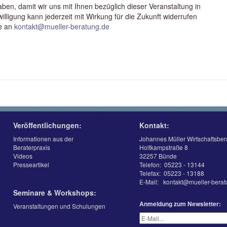
en, damit wir uns mit Ihnen bezüglich dieser Veranstaltung in
lligung kann jederzeit mit Wirkung für die Zukunft widerrufen
te an
kontakt@mueller-beratung.de
Veröffentlichungen:
Kontakt:
Informationen aus der
Johannes Müller Wirtschaftsbe
Beraterpraxis
Holtkampstraße 8
Videos
32257 Bünde
Presseartikel
Telefon:
05223 - 13144
Telefax:
05223 - 13188
E-Mail:
kontakt@mueller-berat
Seminare & Workshops:
Anmeldung zum Newsletter:
Veranstaltungen und Schulungen